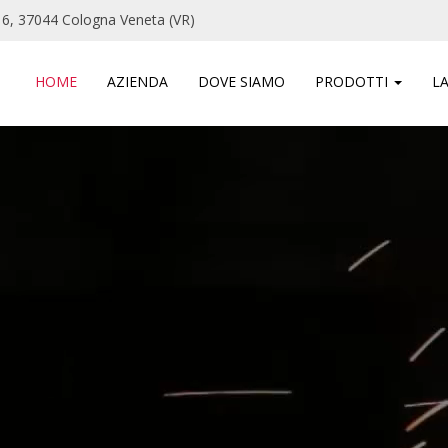
 6, 37044 Cologna Veneta (VR)
HOME
AZIENDA
DOVE SIAMO
PRODOTTI
L