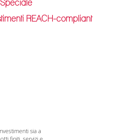
 Speciale
zione di
vestimenti REACH-compliant
gruppi
iderurgico
, al
nvestimenti sia a
 finiti, servizi e