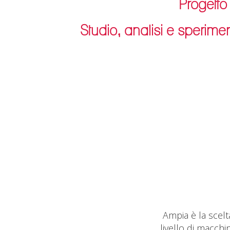
Progetto
Siamo s
Studio, analisi e sperime
rulli
assemblat
al 
Ampia è la scelt
livello di macchi