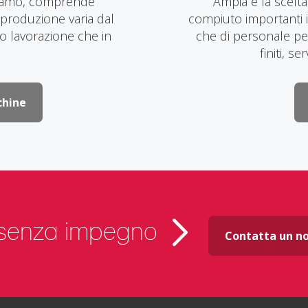
niamo, comprende
Ampia è la scelta
 produzione varia dal
compiuto importanti in
to lavorazione che in
che di personale pe
finiti, se
chine
 senza impegno
Contatta un n